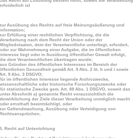
Das Recht auf Löschung besteht nicht, soweit die Verarbeitung
erforderlich ist
zur Ausübung des Rechts auf freie Meinungsäußerung und
Information;
zur Erfüllung einer rechtlichen Verpflichtung, die die
Verarbeitung nach dem Recht der Union oder der
Mitgliedstaaten, dem der Verantwortliche unterliegt, erfordert,
oder zur Wahrnehmung einer Aufgabe, die im öffentlichen
Interesse liegt oder in Ausübung öffentlicher Gewalt erfolgt,
die dem Verantwortlichen übertragen wurde;
aus Gründen des öffentlichen Interesses im Bereich der
öffentlichen Gesundheit gemäß Art. 9 Abs. 2 lit. h und i sowie
Art. 9 Abs. 3 DSGVO;
für im öffentlichen Interesse liegende Archivzwecke,
wissenschaftliche oder historische Forschungszwecke oder
für statistische Zwecke gem. Art. 89 Abs. 1 DSGVO, soweit das
unter Abschnitt a) genannte Recht voraussichtlich die
Verwirklichung der Ziele dieser Verarbeitung unmöglich macht
oder ernsthaft beeinträchtigt, oder
zur Geltendmachung, Ausübung oder Verteidigung von
Rechtsansprüchen.
5. Recht auf Unterrichtung