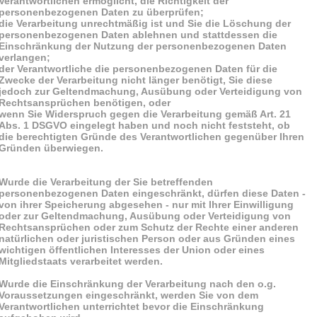
Verantwortlichen ermöglicht, die Richtigkeit der
personenbezogenen Daten zu überprüfen;
die Verarbeitung unrechtmäßig ist und Sie die Löschung der
personenbezogenen Daten ablehnen und stattdessen die
Einschränkung der Nutzung der personenbezogenen Daten
verlangen;
der Verantwortliche die personenbezogenen Daten für die
Zwecke der Verarbeitung nicht länger benötigt, Sie diese
jedoch zur Geltendmachung, Ausübung oder Verteidigung von
Rechtsansprüchen benötigen, oder
wenn Sie Widerspruch gegen die Verarbeitung gemäß Art. 21
Abs. 1 DSGVO eingelegt haben und noch nicht feststeht, ob
die berechtigten Gründe des Verantwortlichen gegenüber Ihren
Gründen überwiegen.
Wurde die Verarbeitung der Sie betreffenden
personenbezogenen Daten eingeschränkt, dürfen diese Daten -
von ihrer Speicherung abgesehen - nur mit Ihrer Einwilligung
oder zur Geltendmachung, Ausübung oder Verteidigung von
Rechtsansprüchen oder zum Schutz der Rechte einer anderen
natürlichen oder juristischen Person oder aus Gründen eines
wichtigen öffentlichen Interesses der Union oder eines
Mitgliedstaats verarbeitet werden.
Wurde die Einschränkung der Verarbeitung nach den o.g.
Voraussetzungen eingeschränkt, werden Sie von dem
Verantwortlichen unterrichtet bevor die Einschränkung