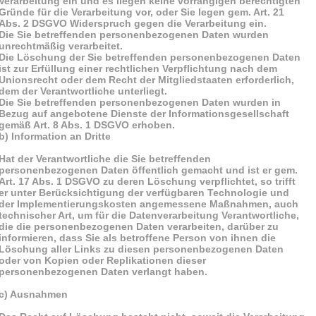
Verarbeitung ein und es liegen keine vorrangigen berechtigten
Gründe für die Verarbeitung vor, oder Sie legen gem. Art. 21
Abs. 2 DSGVO Widerspruch gegen die Verarbeitung ein.
Die Sie betreffenden personenbezogenen Daten wurden
unrechtmäßig verarbeitet.
Die Löschung der Sie betreffenden personenbezogenen Daten
ist zur Erfüllung einer rechtlichen Verpflichtung nach dem
Unionsrecht oder dem Recht der Mitgliedstaaten erforderlich,
dem der Verantwortliche unterliegt.
Die Sie betreffenden personenbezogenen Daten wurden in
Bezug auf angebotene Dienste der Informationsgesellschaft
gemäß Art. 8 Abs. 1 DSGVO erhoben.
b) Information an Dritte
Hat der Verantwortliche die Sie betreffenden
personenbezogenen Daten öffentlich gemacht und ist er gem.
Art. 17 Abs. 1 DSGVO zu deren Löschung verpflichtet, so trifft
er unter Berücksichtigung der verfügbaren Technologie und
der Implementierungskosten angemessene Maßnahmen, auch
technischer Art, um für die Datenverarbeitung Verantwortliche,
die die personenbezogenen Daten verarbeiten, darüber zu
informieren, dass Sie als betroffene Person von ihnen die
Löschung aller Links zu diesen personenbezogenen Daten
oder von Kopien oder Replikationen dieser
personenbezogenen Daten verlangt haben.
c) Ausnahmen