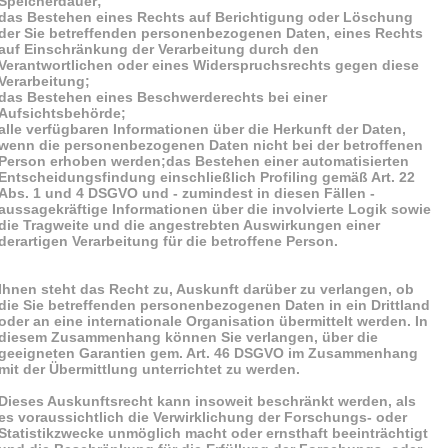
Speicherdauer;
das Bestehen eines Rechts auf Berichtigung oder Löschung
der Sie betreffenden personenbezogenen Daten, eines Rechts
auf Einschränkung der Verarbeitung durch den
Verantwortlichen oder eines Widerspruchsrechts gegen diese
Verarbeitung;
das Bestehen eines Beschwerderechts bei einer
Aufsichtsbehörde;
alle verfügbaren Informationen über die Herkunft der Daten,
wenn die personenbezogenen Daten nicht bei der betroffenen
Person erhoben werden;das Bestehen einer automatisierten
Entscheidungsfindung einschließlich Profiling gemäß Art. 22
Abs. 1 und 4 DSGVO und - zumindest in diesen Fällen -
aussagekräftige Informationen über die involvierte Logik sowie
die Tragweite und die angestrebten Auswirkungen einer
derartigen Verarbeitung für die betroffene Person.
Ihnen steht das Recht zu, Auskunft darüber zu verlangen, ob
die Sie betreffenden personenbezogenen Daten in ein Drittland
oder an eine internationale Organisation übermittelt werden. In
diesem Zusammenhang können Sie verlangen, über die
geeigneten Garantien gem. Art. 46 DSGVO im Zusammenhang
mit der Übermittlung unterrichtet zu werden.
Dieses Auskunftsrecht kann insoweit beschränkt werden, als
es voraussichtlich die Verwirklichung der Forschungs- oder
Statistikzwecke unmöglich macht oder ernsthaft beeinträchtigt