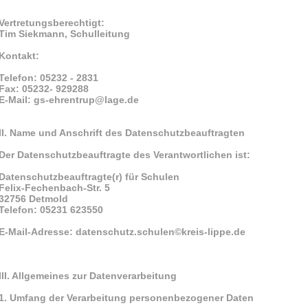
Vertretungsberechtigt:
Tim Siekmann, Schulleitung
Kontakt:
Telefon: 05232 - 2831
Fax: 05232- 929288
E-Mail: gs-ehrentrup@lage.de
II. Name und Anschrift des Datenschutzbeauftragten
Der Datenschutzbeauftragte des Verantwortlichen ist:
Datenschutzbeauftragte(r) für Schulen
Felix-Fechenbach-Str. 5
32756 Detmold
Telefon: 05231 623550
E-Mail-Adresse: datenschutz.schulen©kreis-lippe.de
III. Allgemeines zur Datenverarbeitung
1. Umfang der Verarbeitung personenbezogener Daten