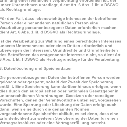
Erfüllung einer rechtlichen Verpflichtung erforderlich ist, der
unser Unternehmen unterliegt, dient Art. 6 Abs. 1 lit. c DSGVO
als Rechtsgrundlage.
Für den Fall, dass lebenswichtige Interessen der betroffenen
Person oder einer anderen natürlichen Person eine
Verarbeitung personenbezogener Daten erforderlich machen,
dient Art. 6 Abs. 1 lit. d DSGVO als Rechtsgrundlage.
Ist die Verarbeitung zur Wahrung eines berechtigten Interesses
unseres Unternehmens oder eines Dritten erforderlich und
überwiegen die Interessen, Grundrechte und Grundfreiheiten
des Betroffenen das erstgenannte Interesse nicht, so dient Art.
6 Abs. 1 lit. f DSGVO als Rechtsgrundlage für die Verarbeitung.
3. Datenlöschung und Speicherdauer
Die personenbezogenen Daten der betroffenen Person werden
gelöscht oder gesperrt, sobald der Zweck der Speicherung
entfällt. Eine Speicherung kann darüber hinaus erfolgen, wenn
dies durch den europäischen oder nationalen Gesetzgeber in
unionsrechtlichen Verordnungen, Gesetzen oder sonstigen
Vorschriften, denen der Verantwortliche unterliegt, vorgesehen
wurde. Eine Sperrung oder Löschung der Daten erfolgt auch
dann, wenn eine durch die genannten Normen
vorgeschriebene Speicherfrist abläuft, es sei denn, dass eine
Erforderlichkeit zur weiteren Speicherung der Daten für einen
Vertragsabschluss oder eine Vertragserfüllung besteht.